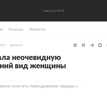
6 августа, 19:41
ия
Роскошь
Личности
022)
Ценности
ала неочевидную
ний вид женщины
вала сочетать повседневные наряды с