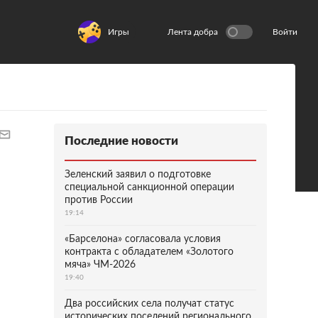
Игры
Лента добра
Войти
Последние новости
Зеленский заявил о подготовке
специальной санкционной операции
против России
19:14
«Барселона» согласовала условия
контракта с обладателем «Золотого
мяча» ЧМ-2026
19:40
Два российских села получат статус
исторических поселений регионального