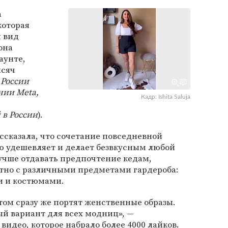
а
которая
 вид
она
аунте,
ысяч
в
России
нии Meta,
Кадр: Ishita Saluja
 в России
).
ссказала, что сочетание повседневной
ю удешевляет и делает безвкусным любой
лучше отдавать предпочтение кедам,
стно с различными предметами гардероба:
и и костюмами.
том сразу же портят женственные образы.
й вариант для всех модниц», —
видео, которое набрало более 4000 лайков.