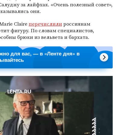
алуджу за лайфхак. «Очень полезный совет»,
сказывались они.
Marie Claire
перечислили
россиянам
тит фигуру. По словам специалистов,
обны брюки из вельвета и бархата.
ажно для вас, — в «Ленте дня» в
сывайтесь