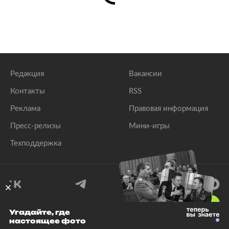
Редакция
Вакансии
Контакты
RSS
Реклама
Правовая информация
Пресс-релизы
Мини-игры
Техподдержка
18
+
Угадайте, где
настоящее фото
© 1999–2026 Все права защищены.
ООО «Лента.Ру»