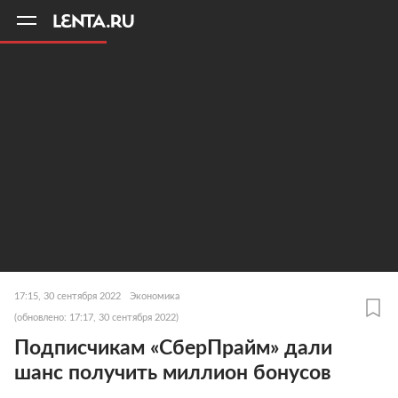
11
A
17:15, 30 сентября 2022
Экономика
(обновлено: 17:17, 30 сентября 2022)
Подписчикам «СберПрайм» дали
шанс получить миллион бонусов