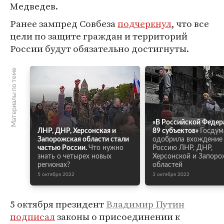
Медведев.
Ранее зампред Совбеза
подчеркнул
, что все
цели по защите граждан и территорий
России будут обязательно достигнуты.
Материалы по теме
«В Российской Федер
ЛНР, ДНР, Херсонская и
89 субъектов»
Госдум
Запорожская области стали
одобрила вхождение
частью России.
Что нужно
Россию ЛНР, ДНР,
знать о четырех новых
Херсонской и Запоро
регионах?
областей
5 октября 2022
3 октября 2022
5 октября президент
Владимир Путин
подписал
законы о присоединении к