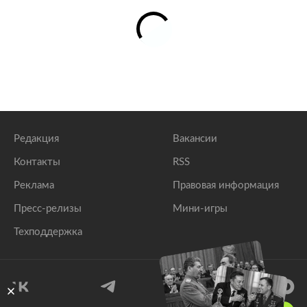
Редакция
Вакансии
Контакты
RSS
Реклама
Правовая информация
Пресс-релизы
Мини-игры
Техподдержка