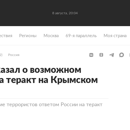
8 августа, 20:04
ствия
Регионы
Москва
69-я параллель
Моя страна
2)
Россия
азал о возможном
на теракт на Крымском
е террористов ответом России на теракт