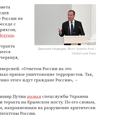
овета
едев
е
России
на
беседе с
рихсон,
legram
.
теракта
Дмитрий Медведев. Фото: Kremlin Pool /
шееся
Global Look Press
дчеркнул,
версией. «Ответом России на это
ько прямое уничтожение террористов. Так,
енно этого ждут граждане России», —
димир Путин
назвал
спецслужбы Украины
 теракта на Крымском мосту. По его словам,
м, направленным на разрушение критически
руктуры России.