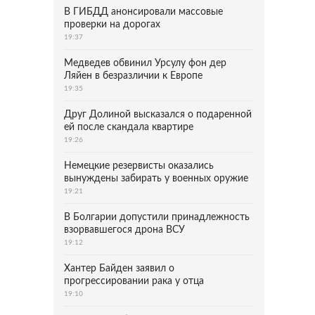
В ГИБДД анонсировали массовые
проверки на дорогах
19:37
Медведев обвинил Урсулу фон дер
Ляйен в безразличии к Европе
19:35
Друг Долиной высказался о подаренной
ей после скандала квартире
19:26
Немецкие резервисты оказались
вынуждены забирать у военных оружие
19:21
В Болгарии допустили принадлежность
взорвавшегося дрона ВСУ
19:12
Хантер Байден заявил о
прогрессировании рака у отца
19:10