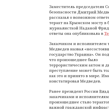
Заместитель председателя С
безопасности
Дмитрий Медв
рассказал о возможном ответ
теракт на Крымском мосту в 
журналисткой Наданой Фрид
ответы она опубликовала в
Te
Заказчиком и исполнителем 
Медведев назвал «несостояв
государство
Украина
». Он по
что произошедшее было
террористическим актом и ди
преступление может быть тол
как это и принято в мире. Им
констатировал Медведев.
Ранее президент России
Вла
заказчиками и исполнителями
произошедшее стало теракто
важной гражданской инфраст