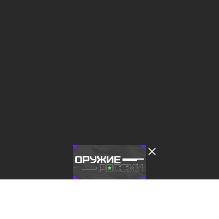
Лента добра
деактивирована. Добро
пожаловать в реальный
мир.