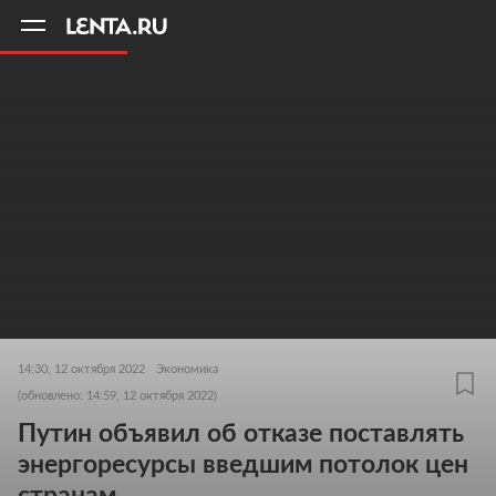
11
A
14:30, 12 октября 2022
Экономика
(обновлено: 14:59, 12 октября 2022)
Путин объявил об отказе поставлять
энергоресурсы введшим потолок цен
странам