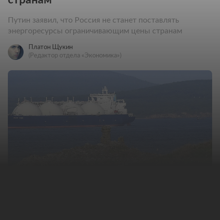
Путин заявил, что Россия не станет поставлять
энергоресурсы ограничивающим цены странам
Платон Щукин
(Редактор отдела «Экономика»)