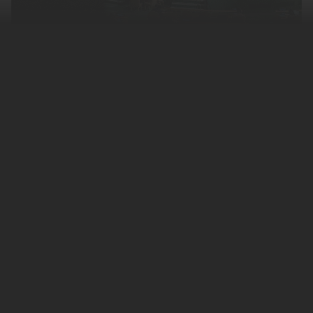
Постоянный представитель
Украины
при
ООН
Сергей Кислица
обозвал заместителя
постоянного представителя
России
при
ООН
Дмитрия Полянского
, после чего
получил от него ответ, передает
РИА
Новости
.
Как отметил Полянский, Украине до дна
осталось немного.
Ранее Украина обратилась в Секретариат
ООН, чтобы тот направил миссию в страну.
Ее задачей должно было стать
установление якобы использования