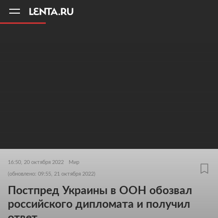
11
A
16:50, 20 октября 2022
Мир
(обновлено: 09:55, 21 октября 2022)
Постпред Украины в ООН обозвал
российского дипломата и получил
ответ