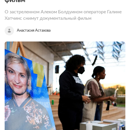
О застреленном Алеком Болдуином операторе Галине
Хатчинс снимут документальный фильм
Анастасия Астахова