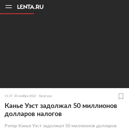
11
A
15:37, 30 ноября 2022
Культура
Канье Уэст задолжал 50 миллионов
долларов налогов
Рэпер Канье Уэст задолжал 50 миллионов долларов