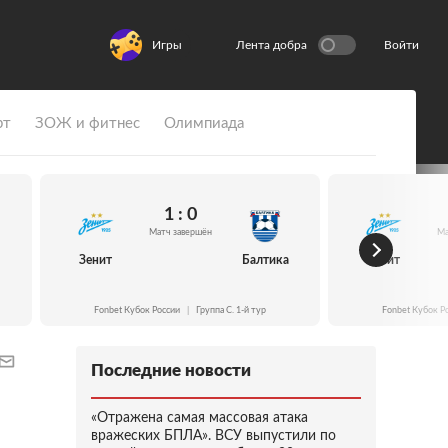
Игры
Лента добра
Войти
рт
ЗОЖ и фитнес
Олимпиада
1 : 0
Матч завершён
Ма
Зенит
Балтика
Зенит
Fonbet Кубок России
|
Группа C. 1-й тур
Fonbet Кубок Р
Последние новости
«Отражена самая массовая атака
вражеских БПЛА». ВСУ выпустили по