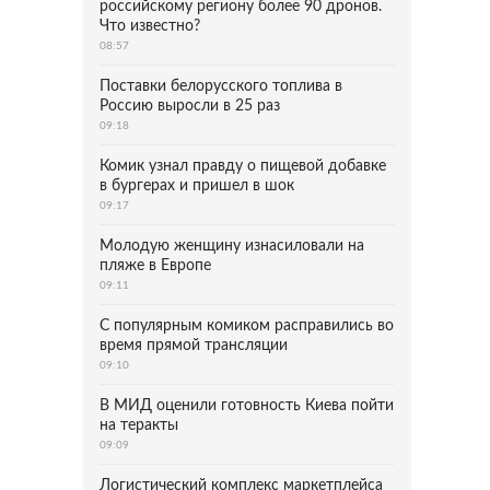
российскому региону более 90 дронов.
Что известно?
08:57
Поставки белорусского топлива в
Россию выросли в 25 раз
09:18
Комик узнал правду о пищевой добавке
в бургерах и пришел в шок
09:17
Молодую женщину изнасиловали на
пляже в Европе
09:11
С популярным комиком расправились во
время прямой трансляции
09:10
В МИД оценили готовность Киева пойти
на теракты
09:09
Логистический комплекс маркетплейса