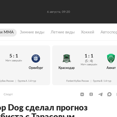
6 августа, 09:20
 и ММА
Зимние виды
Летние виды
Хоккей
Автоспо
5 : 1
1 : 1
Матч завершён
(5 : 4)
Матч завершён
Оренбург
Краснодар
Ахмат
Кубок России
|
Группа A. 1-й тур
Fonbet Кубок России
|
Группа B. 1-й тур
Спорт
p Dog сделал прогноз