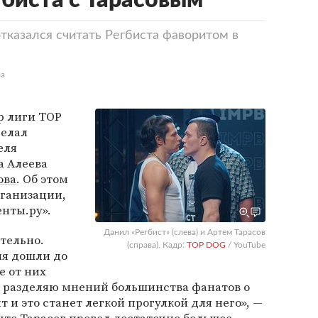
гбиста с Тарасовым
тказался считать Регбиста фаворитом в
ла
р лиги TOP
делал
еля
а Алеева
ова
. Об этом
рганизации,
нты.ру».
Данил «Регбист» (слева) и Артем Тарасов
тельно.
(справа). Кадр:
TOP DOG
/ YouTube
ня дошли до
е от них
е разделяю мнений большинства фанатов о
 и это станет легкой прогулкой для него», —