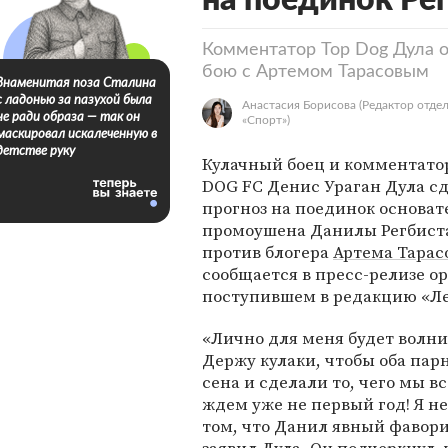
на поединок Ре
Комментатор Top Dog Дула о
бою с Артемом Тарасовым
Знаменитая поза Сталина
с ладонью за пазухой была
Анастасия Борисова
(Редактор отде
не ради образа — так он
«Спорт»)
маскировал искалеченную в
детстве руку
Кулачный боец и комментато
DOG FC Денис Ураган Дула с
прогноз на поединок основат
промоушена Данилы Регбист
против блогера
Артема Тарас
сообщается в пресс-релизе о
поступившем в редакцию «Ле
«Лично для меня будет волни
Держу кулаки, чтобы оба пар
сена и сделали то, чего мы вс
ждем уже не первый год! Я н
том, что Данил явный фаворит