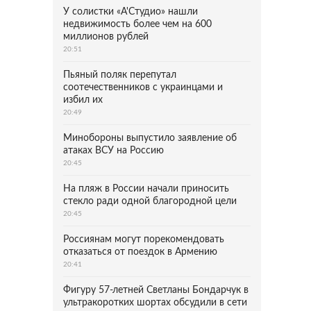
У солистки «А'Студио» нашли
недвижимость более чем на 600
миллионов рублей
20:51
Пьяный поляк перепутал
соотечественников с украинцами и
избил их
20:49
Минобороны выпустило заявление об
атаках ВСУ на Россию
20:45
На пляж в России начали приносить
стекло ради одной благородной цели
20:45
Россиянам могут порекомендовать
отказаться от поездок в Армению
20:41
Фигуру 57-летней Светланы Бондарчук в
ультракоротких шортах обсудили в сети