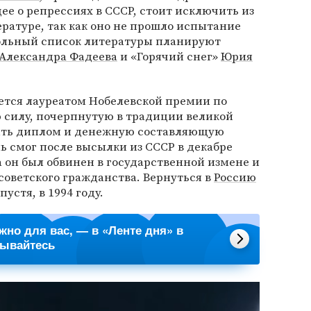
е о репрессиях в СССР, стоит исключить из
ратуре, так как оно не прошло испытание
кольный список литературы планируют
Александра Фадеева
и «Горячий снег»
Юрия
тся лауреатом Нобелевской премии по
 силу, почерпнутую в традиции великой
чить диплом и денежную составляющую
 смог после высылки из СССР в декабре
да он был обвинен в государственной измене и
оветского гражданства. Вернуться в
Россию
пустя, в 1994 году.
ажно для вас, — в «Ленте дня» в
сывайтесь