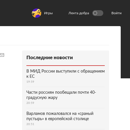
Игры
Лента добра
Войти
Последние новости
В МИД России выступили с обращением
к ЕС
19:59
Части россиян пообещали почти 40-
градусную жару
20:59
Варламов пожаловался на «сраный
пустырь» в европейской столице
20:51