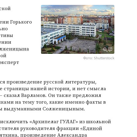
ской
ени Горького
ьно
ативы
ении
олженицына
ной
Фото: Shutterstock
эксперт
ся произведение русской литературы,
ие страницы нашей истории, и нет смысла
— сказал Варламов. Он также предложил
ками на тему того, какие именно факты в
обы выдуманными Солженицыным.
исключить «Архипелаг ГУЛАГ» из школьной
стителя руководителя фракции
«Единой
яткина
, произведение Александра