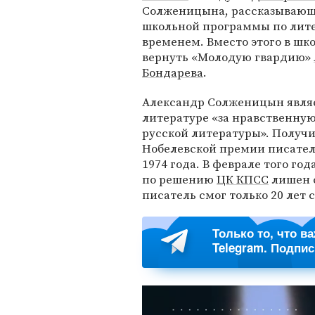
Солженицына, рассказывающе
школьной программы по лите
временем. Вместо этого в ш
вернуть «Молодую гвардию»
Бондарева
.
Александр Солженицын являе
литературе «за нравственную
русской литературы». Полу
Нобелевской премии писатель
1974 года. В феврале того го
по решению
ЦК КПСС
лишен с
писатель смог только 20 лет с
Только то, что в
Telegram. Подпи