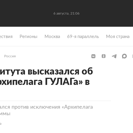
6 августа, 21:06
ствия
Регионы
Москва
69-я параллель
Моя страна
Россия
итута высказался об
хипелага ГУЛАГа» в
ался против исключения «Архипелага
аммы
а