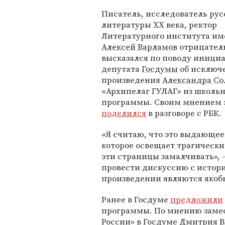
Писатель, исследователь рус
литературы ХХ века, ректор
Литературного института им
Алексей Варламов
отрицател
высказался по поводу иници
депутата
Госдумы
об исключ
произведения
Александра С
«Архипелаг ГУЛАГ» из школь
программы. Своим мнением 
поделился
в разговоре с РБК.
«Я считаю, что это выдающее
которое освещает трагическ
эти страницы замалчивать», 
провести дискуссию с истори
произведении являются як
Ранее в Госдуме
предложили
программы. По мнению заме
России»
в Госдуме
Дмитрия В