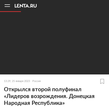
11
A
13:29, 25 января 2023
Россия
Открылся второй полуфинал
«Лидеров возрождения. Донецкая
Народная Республика»