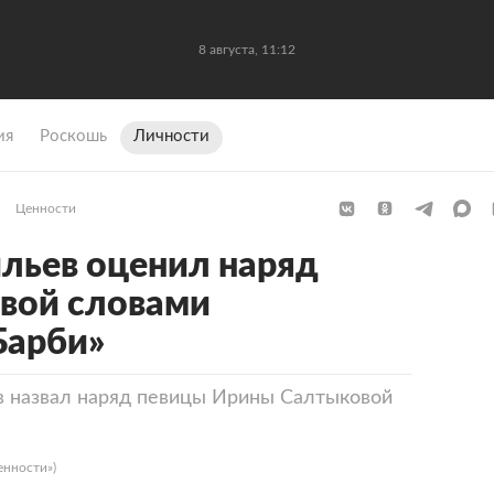
8 августа, 11:12
ия
Роскошь
Личности
Ценности
льев оценил наряд
вой словами
Барби»
в назвал наряд певицы Ирины Салтыковой
енности»)