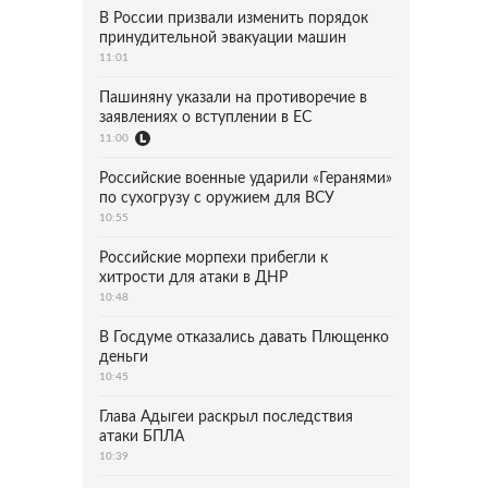
В России призвали изменить порядок
принудительной эвакуации машин
11:01
Пашиняну указали на противоречие в
заявлениях о вступлении в ЕС
11:00
Российские военные ударили «Геранями»
по сухогрузу с оружием для ВСУ
10:55
Российские морпехи прибегли к
хитрости для атаки в ДНР
10:48
В Госдуме отказались давать Плющенко
деньги
10:45
Глава Адыгеи раскрыл последствия
атаки БПЛА
10:39