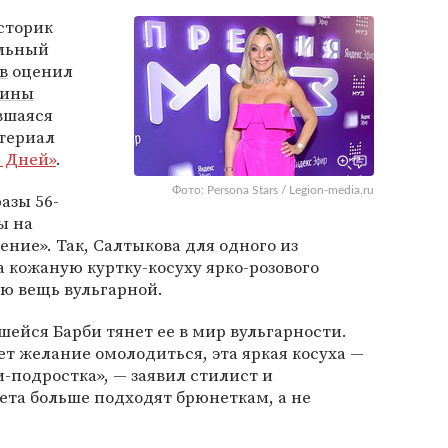
сторик
альный
в
оценил
ины
вшаяся
териал
7 Дней»
.
Фото: Persona Stars / Legion-media.ru
азы 56-
ы на
ние». Так, Салтыкова для одного из
 кожаную куртку-косуху ярко-розового
ую вещь вульгарной.
шейся Барби тянет ее в мир вульгарности.
ет желание омолодиться, эта яркая косуха —
и-подростка», — заявил стилист и
ета больше подходят брюнеткам, а не