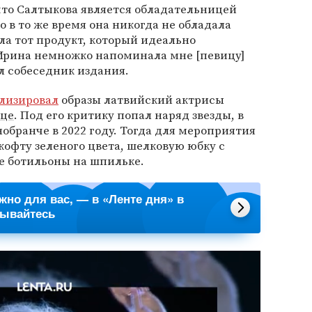
что Салтыкова является обладательницей
 в то же время она никогда не обладала
а тот продукт, который идеально
 Ирина немножко напоминала мне [певицу]
л собеседник издания.
лизировал
образы латвийский актрисы
еце
. Под его критику попал наряд звезды, в
обранче в 2022 году. Тогда для мероприятия
офту зеленого цвета, шелковую юбку с
 ботильоны на шпильке.
ажно для вас, — в «Ленте дня» в
сывайтесь