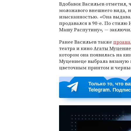
Вдобавок Васильев отметил, 
моложавого внешнего вида, но
изысканностью. «Она выдавал
продавался в 90-е. По стилю
Машу Распутину», — заключи
Ранее Васильев также
проана
театра и кино
Агаты Муцени
котором она появилась на кин
Муцениеце выбрала вязаную к
цветочным принтом и черные
Только то, что в
Telegram. Подпи