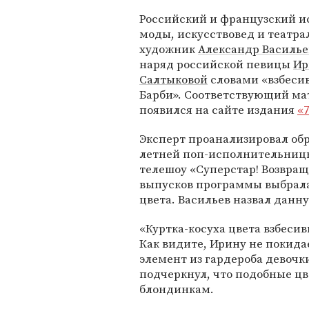
Российский и французский и
моды, искусствовед и театр
художник
Александр Василье
наряд российской певицы
Ир
Салтыковой
словами «взбеси
Барби». Соответствующий ма
появился на сайте издания
«
Эксперт проанализировал обр
летней поп-исполнительниц
телешоу «Суперстар! Возвраще
выпусков программы выбрала
цвета. Васильев назвал данн
«Куртка-косуха цвета взбесив
Как видите, Ирину не покида
элемент из гардероба девочк
подчеркнул, что подобные цв
блондинкам.