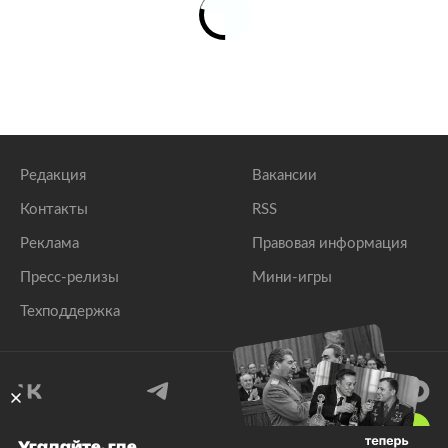
Редакция
Вакансии
Контакты
RSS
Реклама
Правовая информация
Пресс-релизы
Мини-игры
Техподдержка
18
+
Угадайте, где