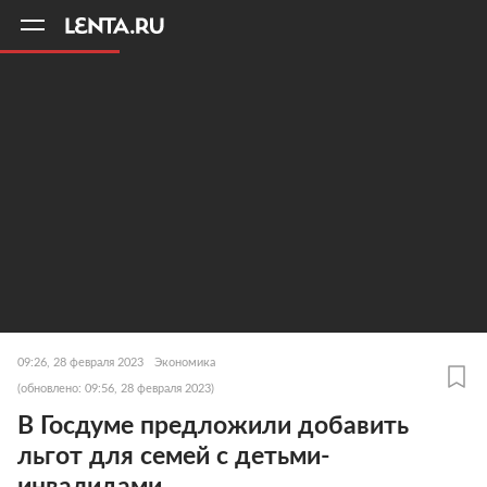
11
A
09:26, 28 февраля 2023
Экономика
(обновлено: 09:56, 28 февраля 2023)
В Госдуме предложили добавить
льгот для семей с детьми-
инвалидами