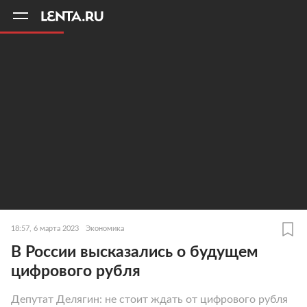
11
A
18:57, 6 марта 2023
Экономика
В России высказались о будущем
цифрового рубля
Депутат Делягин: не стоит ждать от цифрового рубля