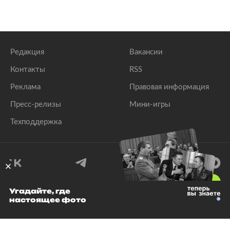
Редакция
Вакансии
Контакты
RSS
Реклама
Правовая информация
Пресс-релизы
Мини-игры
Техподдержка
18
+
Угадайте, где
настоящее фото
© 1999–2026 Все права защищены.
ООО «Лента.Ру»