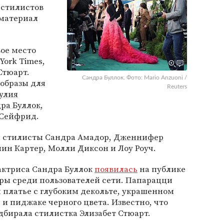
 стилистов
 материал
вое место
ork Times,
Стюарт.
Сандра Буллок. Фото: Mario Anzuoni /
 образы для
Reuters
улия
ра Буллок
,
 Сейфрид
.
и стилисты Сандра Амадор,
Дженнифер
лин Картер, Молли Диксон и Лоу Роуч.
актриса Сандра Буллок
появилась
на публике
оры среди пользователей сети. Папарацци
м платье с глубоким декольте, украшенном
 и пиджаке черного цвета. Известно, что
дбирала стилистка Элизабет Стюарт.