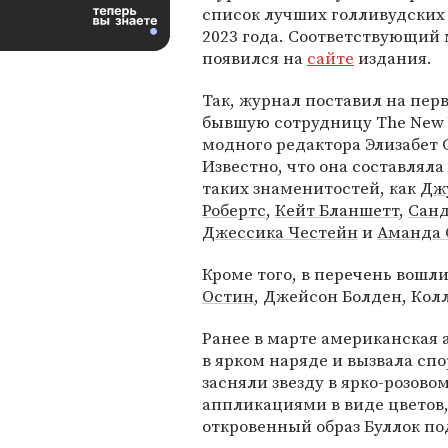
список лучших голливудских
2023 года. Соответствующий
появился на
сайте
издания.
Так, журнал поставил на пер
бывшую сотрудницу The New Y
модного редактора Элизабет 
Известно, что она составляла
таких знаменитостей, как
Дж
Робертс
,
Кейт Бланшетт
,
Санд
Джессика Честейн
и
Аманда
Кроме того, в перечень вошл
Остин
, Джейсон Болден, Кол
Ранее в марте американская 
в ярком наряде и вызвала сп
засняли звезду в ярко-розово
аппликациями в виде цветов,
откровенный образ Буллок по