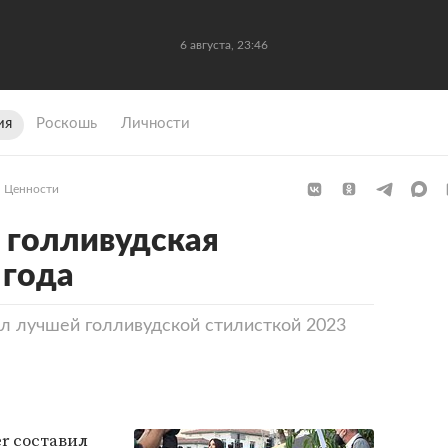
6 августа, 23:46
ия
Роскошь
Личности
Ценности
 голливудская
 года
ал лучшей голливудской стилисткой 2023
er составил