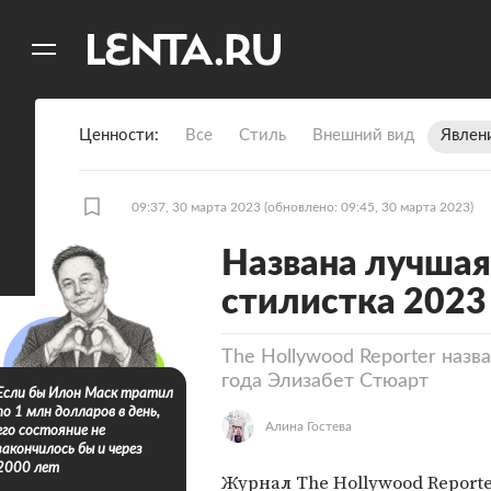
11
A
Ценности
Все
Стиль
Внешний вид
Явлен
09:37, 30 марта 2023
(обновлено: 09:45, 30 марта 2023)
Названа лучшая
стилистка 2023
The Hollywood Reporter назв
года Элизабет Стюарт
Если бы Илон Маск тратил
по 1 млн долларов в день,
Алина Гостева
его состояние не
закончилось бы и через
2000 лет
Журнал The Hollywood Report