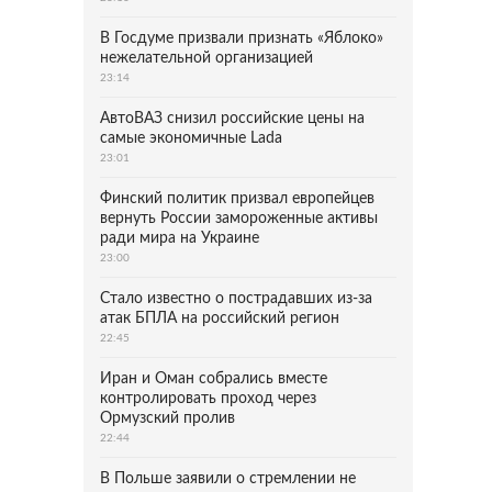
В Госдуме призвали признать «Яблоко»
нежелательной организацией
23:14
АвтоВАЗ снизил российские цены на
самые экономичные Lada
23:01
Финский политик призвал европейцев
вернуть России замороженные активы
ради мира на Украине
23:00
Стало известно о пострадавших из-за
атак БПЛА на российский регион
22:45
Иран и Оман собрались вместе
контролировать проход через
Ормузский пролив
22:44
В Польше заявили о стремлении не