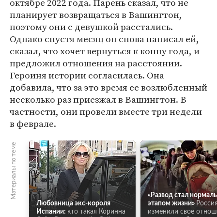
октябре 2022 года. Парень сказал, что не
планирует возвращаться в Вашингтон,
поэтому они с девушкой расстались.
Однако спустя месяц он снова написал ей,
сказал, что хочет вернуться к концу года, и
предложил отношения на расстоянии.
Героиня истории согласилась. Она
добавила, что за это время ее возлюбленный
несколько раз приезжал в Вашингтон. В
частности, они провели вместе три недели
в феврале.
Материалы по теме
«Развод стал нормал
Любовница экс-короля
этапом жизни»
Росси
Испании:
кто такая Коринна
изменили свое отнош