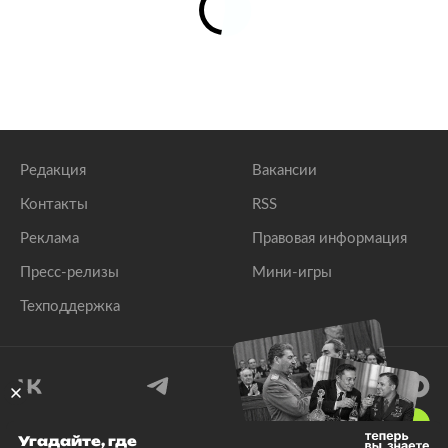
Редакция
Вакансии
Контакты
RSS
Реклама
Правовая информация
Пресс-релизы
Мини-игры
Техподдержка
18
+
Угадайте, где