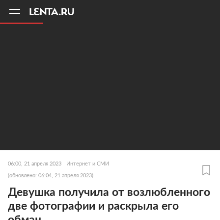
11
A
06:00, 21 апреля 2023
Интернет и СМИ
(обновлено: 06:04, 21 апреля 2023)
Девушка получила от возлюбленного
две фотографии и раскрыла его
обман