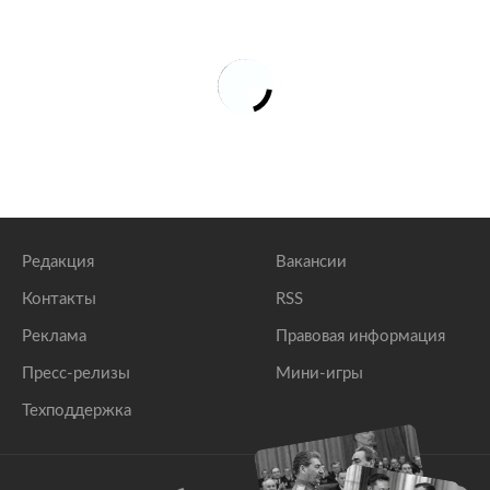
Редакция
Вакансии
Контакты
RSS
Реклама
Правовая информация
Пресс-релизы
Мини-игры
Техподдержка