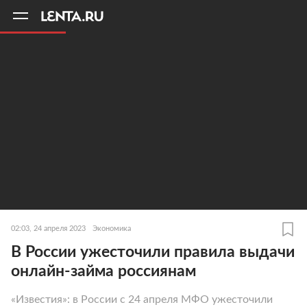
11
A
02:03, 24 апреля 2023
Экономика
В России ужесточили правила выдачи
онлайн-займа россиянам
«Известия»: в России с 24 апреля МФО ужесточили