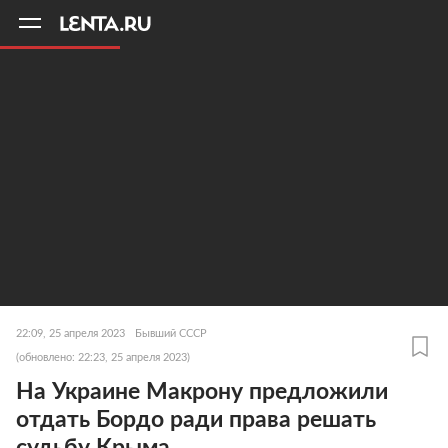
11
A
22:09, 25 апреля 2023
Бывший СССР
(обновлено: 22:23, 25 апреля 2023)
На Украине Макрону предложили
отдать Бордо ради права решать
судьбу Крыма