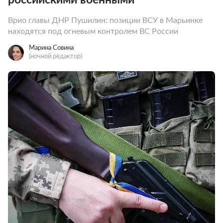
Врио главы ДНР Пушилин: позиции ВСУ в Марьинке
находятся под огневым контролем ВС России
Марина Совина
(ночной редактор)