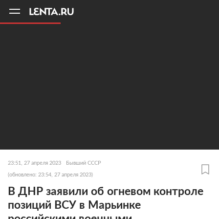
11
A
23:51, 27 апреля 2023
Бывший СССР
(обновлено: 23:54, 27 апреля 2023)
В ДНР заявили об огневом контроле
позиций ВСУ в Марьинке
российскими военными