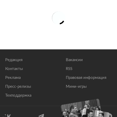
Редакция
Вакансии
Контакты
RSS
Реклама
Правовая информация
Пресс-релизы
Мини-игры
Техподдержка