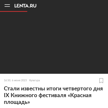
11
A
16:50, 6 июня 2023
Культура
Стали известны итоги четвертого дня
IX Книжного фестиваля «Красная
площадь»