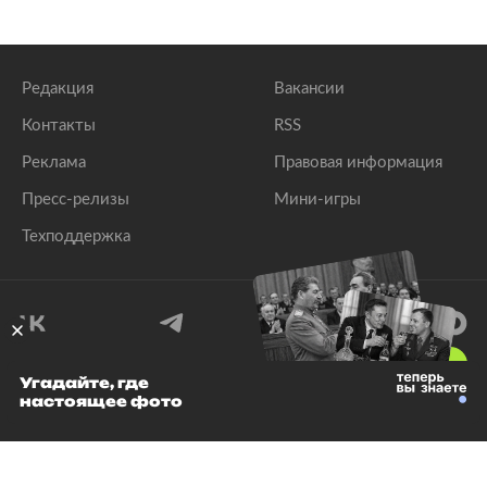
Редакция
Вакансии
Контакты
RSS
Реклама
Правовая информация
Пресс-релизы
Мини-игры
Техподдержка
18
+
Угадайте, где
настоящее фото
© 1999–2026 Все права защищены.
ООО «Лента.Ру»
Лента добра
деактивирована. Добро