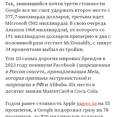
Так, лишившийся почти трети стоимости
Google все же смог удержать второе место с
577,7 миллиарда долларов, третьим идет
Microsoft (502 миллиарда). В свою очередь
Amazon (468 миллиардов), от которого со
191 миллиардом долларов примерно в два с
половиной раза отстает McDonald’s, с минус
34 процентами выбыл из тройки.
Топ-10 самых дорогих мировых брендов в
2023 году покинули Facebook (
запрещенная
в России соцсеть, принадлежащая Meta,
которая признана экстремистской и
запрещена в РФ
) и Alibaba. Их место в
десятке заняли MasterCard и Coca-Cola.
Годом ранее стоимость Apple
выросла
на 55
процентов, а Google подорожал сразу на 78
процентов, до 820 миллиардов долларов.