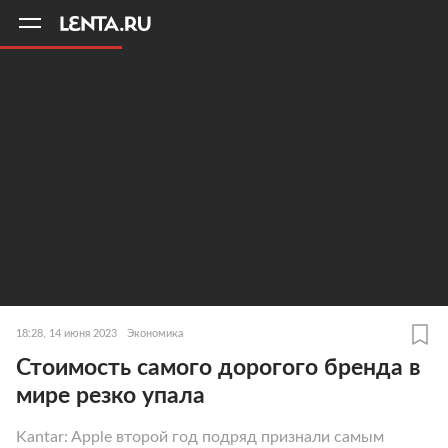
11
A
18:28, 14 июня 2023
Экономика
Стоимость самого дорогого бренда в
мире резко упала
Kantar: Apple второй год подряд признали самым