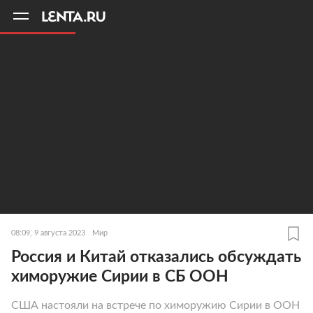
11
A
08:09, 9 августа 2023
Мир
Россия и Китай отказались обсуждать
химоружие Сирии в СБ ООН
США настояли на встрече по химоружию Сирии в ООН