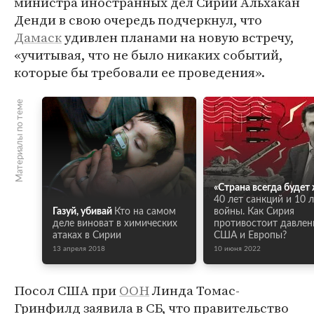
министра иностранных дел Сирии Альхакан
Денди в свою очередь подчеркнул, что
Дамаск
удивлен планами на новую встречу,
«учитывая, что не было никаких событий,
которые бы требовали ее проведения».
Материалы по теме
«Страна всегда будет
40 лет санкций и 10 
Газуй, убивай
Кто на самом
войны. Как Сирия
деле виноват в химических
противостоит давле
атаках в Сирии
США и Европы?
13 апреля 2018
10 июня 2022
Посол США при
ООН
Линда Томас-
Гринфилд заявила в СБ, что правительство