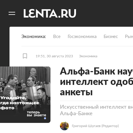
11
A
Экономика
Все
Госэкономика
Бизнес
Рын
19:51, 30 августа 2023
Экономика
Альфа-Банк нау
интеллект одоб
анкеты
Угадайте,
где настоящее
Искусственный интеллект вн
фото
Альфа-Банке
Григорий Шугаев
(Редактор)