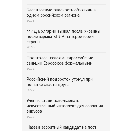
Беспилотную опасность объявили в
одном российском регионе
20:39
МИД Болгарии вызвал посла Украины
после взрыва БПЛА на территории
страны
20:35
Политолог назвал антироссийские
санкции Евросоюза формальными
20:31
Российский подросток утонул при
попытке спасти друга
20:22
Ученые стали использовать
искусственный интеллект для создания
вирусов
20:17
Назван вероятный кандидат на пост