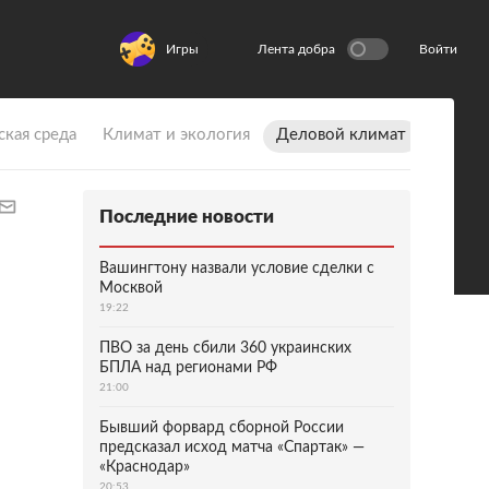
Игры
Лента добра
Войти
ская среда
Климат и экология
Деловой климат
Последние новости
Вашингтону назвали условие сделки с
Москвой
19:22
ПВО за день сбили 360 украинских
БПЛА над регионами РФ
21:00
Бывший форвард сборной России
предсказал исход матча «Спартак» —
«Краснодар»
20:53