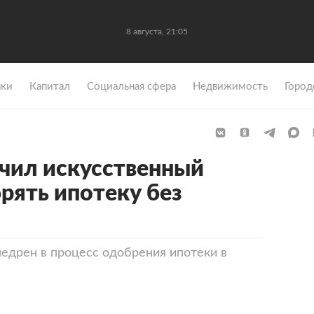
8 августа, 21:05
ки
Капитал
Социальная сфера
Недвижимость
Город
чил искусственный
рять ипотеку без
едрен в процесс одобрения ипотеки в