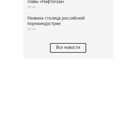
главы «Нафтогаза»
20:16
Названа столица российской
порноиндустрии
20:14
Все новости