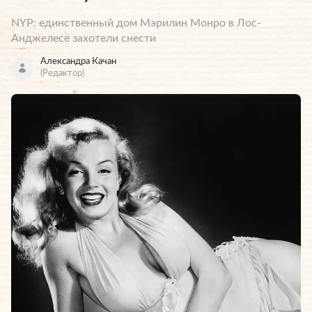
NYP: единственный дом Мэрилин Монро в Лос-
Анджелесе захотели снести
Александра Качан
(Редактор)