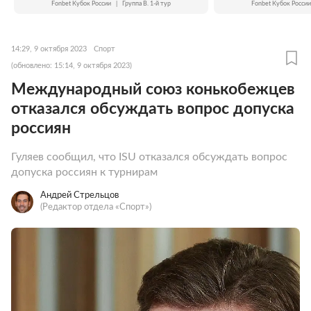
Fonbet Кубок России
|
Группа B. 1-й тур
Fonbet Кубок России
14:29, 9 октября 2023
Спорт
(обновлено: 15:14, 9 октября 2023)
Международный союз конькобежцев
отказался обсуждать вопрос допуска
россиян
Гуляев сообщил, что ISU отказался обсуждать вопрос
допуска россиян к турнирам
Андрей Стрельцов
(Редактор отдела «Спорт»)