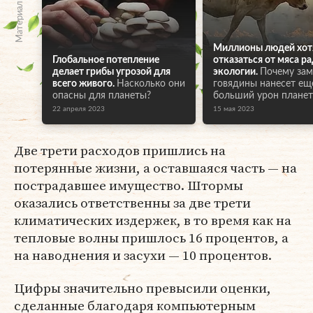
Материалы по теме
Миллионы людей хот
Глобальное потепление
отказаться от мяса р
делает грибы угрозой для
экологии.
Почему зам
всего живого.
Насколько они
говядины нанесет ещ
опасны для планеты?
больший урон планет
22 апреля 2023
15 мая 2023
Две трети расходов пришлись на
потерянные жизни, а оставшаяся часть — на
пострадавшее имущество. Штормы
оказались ответственны за две трети
климатических издержек, в то время как на
тепловые волны пришлось 16 процентов, а
на наводнения и засухи — 10 процентов.
Цифры значительно превысили оценки,
сделанные благодаря компьютерным