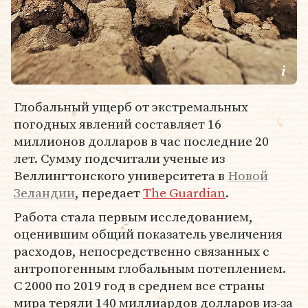
Глобальный ущерб от экстремальных
погодных явлений составляет 16
миллионов долларов в час последние 20
лет. Сумму подсчитали ученые из
Веллингтонского университета в
Новой
Зеландии
, передает
The Guardian
.
Работа стала первым исследованием,
оценившим общий показатель увеличения
расходов, непосредственно связанных с
антропогенным глобальным потеплением.
С 2000 по 2019 год в среднем все страны
мира теряли 140 миллиардов долларов из-за