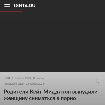
11
A
05:01, 30 октября 2023
Из жизни
(обновлено: 23:34, 23 ноября 2023)
Родители Кейт Миддлтон вынудили
женщину сниматься в порно