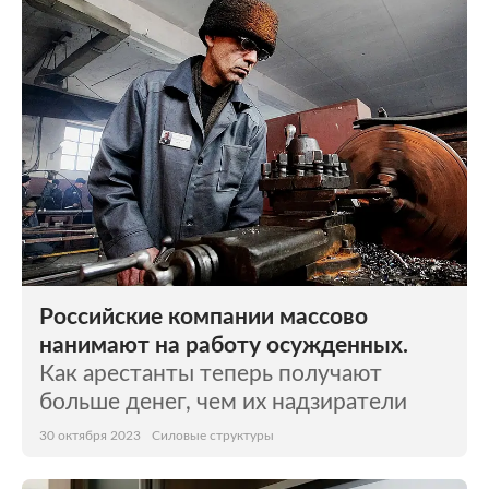
Мир
Бывший СССР
Экономика
Силовые структуры
Наука и техника
Спорт
Культура
Интернет и СМИ
Ценности
Путешествия
Из жизни
Среда обитания
Российские компании массово
Забота о себе
Авто
нанимают на работу осужденных.
Как арестанты теперь получают
больше денег, чем их надзиратели
30 октября 2023
Силовые структуры