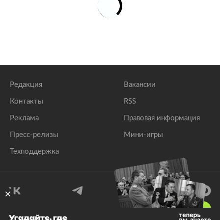
Редакция
Вакансии
Контакты
RSS
Реклама
Правовая информация
Пресс-релизы
Мини-игры
Техподдержка
18
+
Угадайте, где