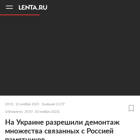
11
A
20:01, 10 ноября 2023
Бывший СССР
(обновлено: 20:07, 10 ноября 2023)
На Украине разрешили демонтаж
множества связанных с Россией
памятников