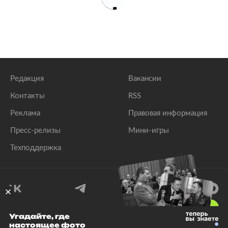
Редакция
Вакансии
Контакты
RSS
Реклама
Правовая информация
Пресс-релизы
Мини-игры
Техподдержка
18
+
Угадайте, где
настоящее фото
© 1999–2026 Все права защищены.