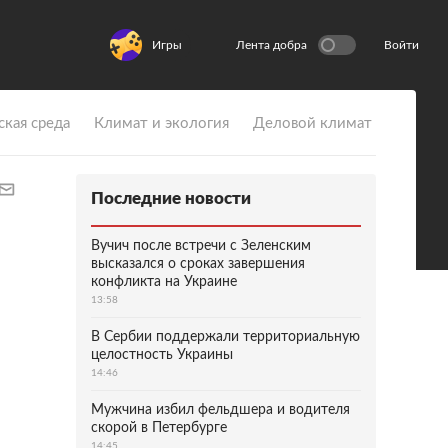
Игры
Лента добра
Войти
ская среда
Климат и экология
Деловой климат
Последние новости
Вучич после встречи с Зеленским
высказался о сроках завершения
конфликта на Украине
13:58
В Сербии поддержали территориальную
целостность Украины
14:46
Мужчина избил фельдшера и водителя
скорой в Петербурге
14:45