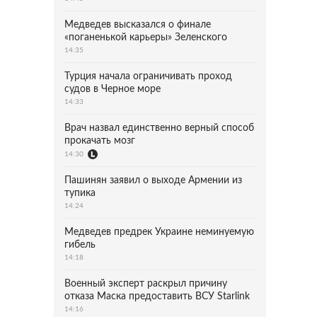
Медведев высказался о финале
«поганенькой карьеры» Зеленского
14:35
Турция начала ограничивать проход
судов в Черное море
14:33
Врач назвал единственно верный способ
прокачать мозг
14:30
Пашинян заявил о выходе Армении из
тупика
14:24
Медведев предрек Украине неминуемую
гибель
14:18
Военный эксперт раскрыл причину
отказа Маска предоставить ВСУ Starlink
14:16