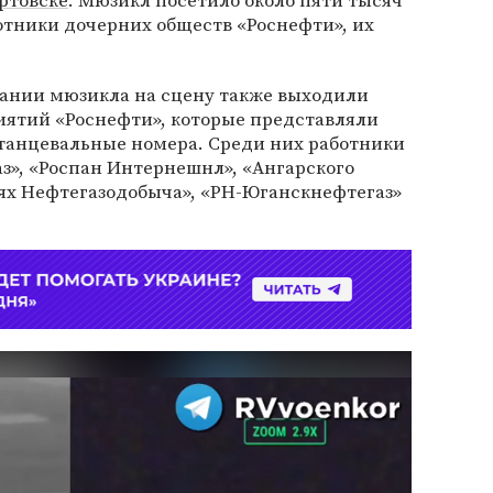
ртовске
. Мюзикл посетило около пяти тысяч
отники дочерних обществ «Роснефти», их
чании мюзикла на сцену также выходили
ятий «Роснефти», которые представляли
танцевальные номера. Среди них работники
з», «Роспан Интернешнл», «Ангарского
рях Нефтегазодобыча», «РН-Юганскнефтегаз»