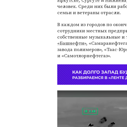
Иркутске
,
Сургуте
и
Нижнева
человек. Среди них были раб
семьи и ветераны отрасли.
В каждом из городов по окон
сотрудники местных предпри
собственные музыкальные и 
«Башнефти»
, «Самаранефтега
завода полимеров», «Таас-Ю
и «Самотлорнефтегаз».