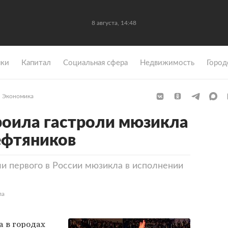
8 августа, 14:48
ки
Капитал
Социальная сфера
Недвижимость
Город
Экономика
роила гастроли мюзикла
ефтяников
ли первого в России мюзикла в исполнении
ла
а в городах