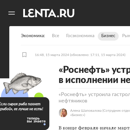
11
A
Экономика
Все
Госэкономика
Бизнес
Рын
16:48, 15 марта 2024
(обновлено: 17:11, 15 марта 2024)
«Роснефть» уст
в исполнении н
«Роснефть» устроила гастро
нефтяников
Если сырая рыба пахнет
«рыбой», ее лучше не есть!
Алена Шаповалова
(Сотрудник отде
«‎Бизнес»)
В конце февраля-начале март