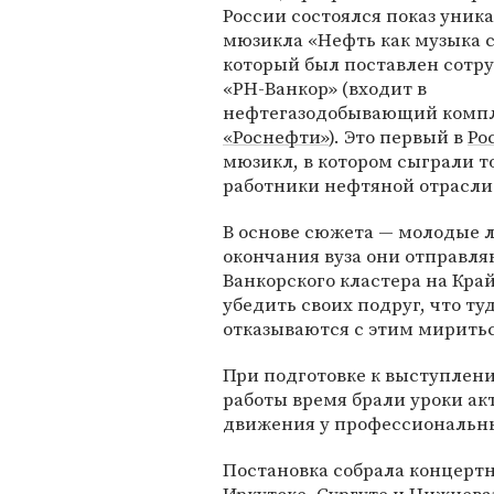
России состоялся показ уник
мюзикла «Нефть как музыка с
который был поставлен сотр
«РН-Ванкор» (входит в
нефтегазодобывающий комп
«Роснефти»
). Это первый в
Ро
мюзикл, в котором сыграли т
работники нефтяной отрасли
В основе сюжета — молодые л
окончания вуза они отправля
Ванкорского кластера на Кр
убедить своих подруг, что т
отказываются с этим мириться
При подготовке к выступлени
работы время брали уроки ак
движения у профессиональны
Постановка собрала концерт