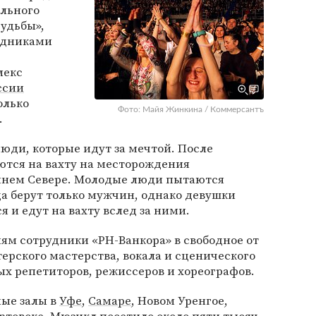
ального
удьбы»,
удниками
лекс
ссии
олько
Фото: Майя Жинкина / Коммерсантъ
.
юди, которые идут за мечтой. После
ются на вахту на месторождения
айнем Севере. Молодые люди пытаются
уда берут только мужчин, однако девушки
 и едут на вахту вслед за ними.
ям сотрудники «РН-Ванкора» в свободное от
терского мастерства, вокала и сценического
х репетиторов, режиссеров и хореографов.
ные залы в
Уфе
,
Самаре
, Новом Уренгое,