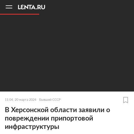
11
A
11:04, 20 марта 2024
Бывший СССР
В Херсонской области заявили о
повреждении припортовой
инфраструктуры