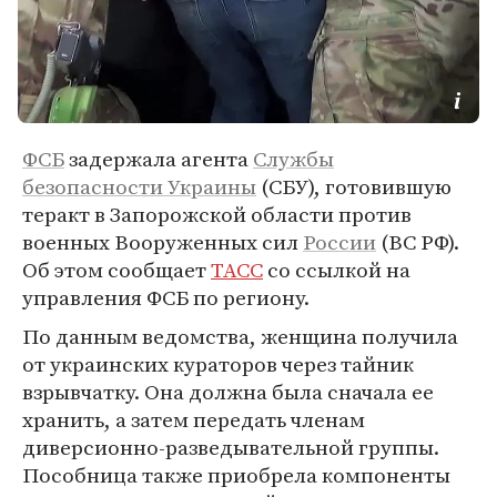
ФСБ
задержала агента
Службы
безопасности Украины
(СБУ), готовившую
теракт в Запорожской области против
военных Вооруженных сил
России
(ВС РФ).
Об этом сообщает
ТАСС
со ссылкой на
управления ФСБ по региону.
По данным ведомства, женщина получила
от украинских кураторов через тайник
взрывчатку. Она должна была сначала ее
хранить, а затем передать членам
диверсионно-разведывательной группы.
Пособница также приобрела компоненты