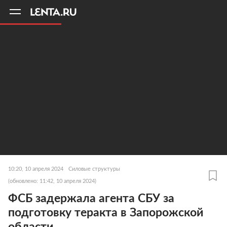
11
A
10:20, 10 апреля 2024
Силовые структуры
(обновлено: 11:42, 10 апреля 2024)
ФСБ задержала агента СБУ за
подготовку теракта в Запорожской
области