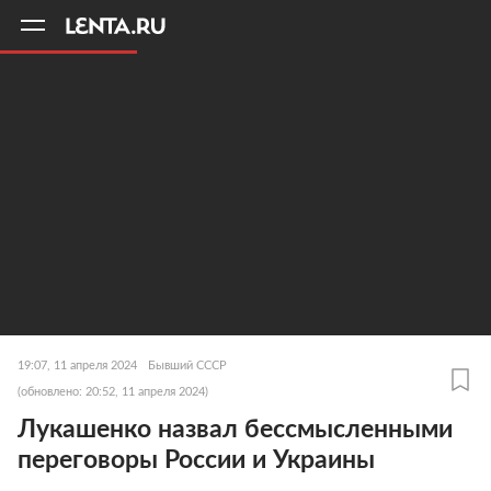
11
A
19:07, 11 апреля 2024
Бывший СССР
(обновлено: 20:52, 11 апреля 2024)
Лукашенко назвал бессмысленными
переговоры России и Украины