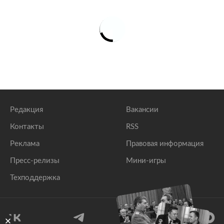
Редакция
Вакансии
Контакты
RSS
Реклама
Правовая информация
Пресс-релизы
Мини-игры
Техподдержка