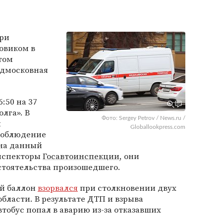
при
зовиком в
этом
одмосковная
:50 на 37
лга». В
Фото: Sergey Petrov / News.ru /
ы
Globallookpress.com
соблюдение
 на данный
инспекторы
Госавтоинспекции
, они
стоятельства произошедшего.
ый баллон
взорвался
при столкновении двух
области. В результате ДТП и взрыва
тобус попал в аварию из-за отказавших