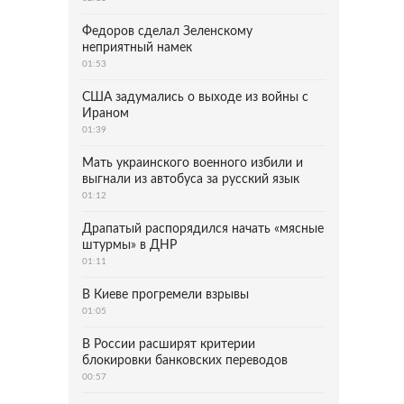
Федоров сделал Зеленскому
неприятный намек
01:53
США задумались о выходе из войны с
Ираном
01:39
Мать украинского военного избили и
выгнали из автобуса за русский язык
01:12
Драпатый распорядился начать «мясные
штурмы» в ДНР
01:11
В Киеве прогремели взрывы
01:05
В России расширят критерии
блокировки банковских переводов
00:57