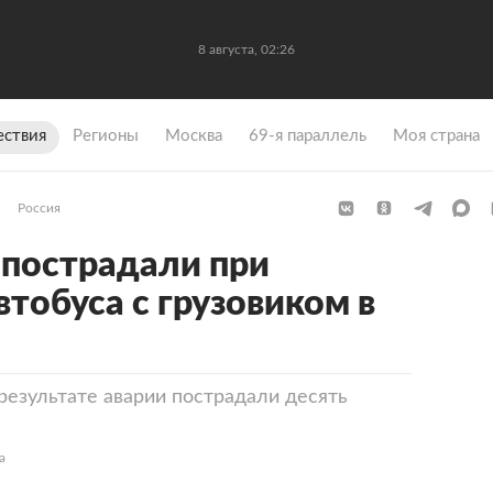
8 августа, 02:26
ствия
Регионы
Москва
69-я параллель
Моя страна
Россия
 пострадали при
тобуса с грузовиком в
езультате аварии пострадали десять
а