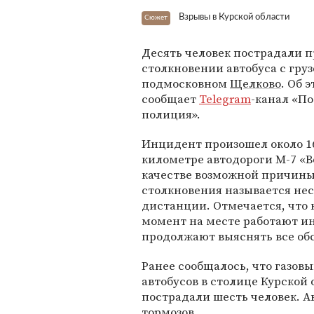
Взрывы в Курской области
Сюжет
Десять человек пострадали 
столкновении автобуса с гру
подмосковном
Щелково
. Об 
сообщает
Telegram
-канал «П
полиция».
Инцидент произошел около 16
километре автодороги М-7 «Во
качестве возможной причин
столкновения называется не
дистанции. Отмечается, что
момент на месте работают 
продолжают выяснять все об
Ранее сообщалось, что газов
автобусов в столице Курской 
пострадали шесть человек. Ав
тормозов.