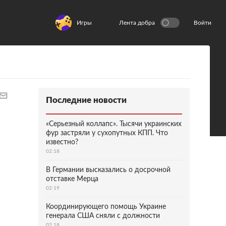
Игры
Лента добра
Войти
Последние новости
«Серьезный коллапс». Тысячи украинских
фур застряли у сухопутных КПП. Что
известно?
02:18
В Германии высказались о досрочной
отставке Мерца
02:19
Координирующего помощь Украине
генерала США сняли с должности
02:18