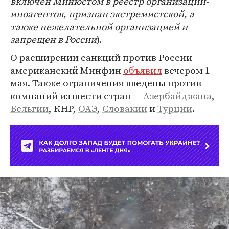
включен Минюстом в реестр организаций-
иноагентов, признан экстремистской, а
также нежелательной организацией и
запрещен в России
).
О расширении санкций против России
американский Минфин
объявил
вечером 1
мая. Также ограничения введены против
компаний из шести стран —
Азербайджана
,
Бельгии
, КНР,
ОАЭ
,
Словакии
и
Турции
.