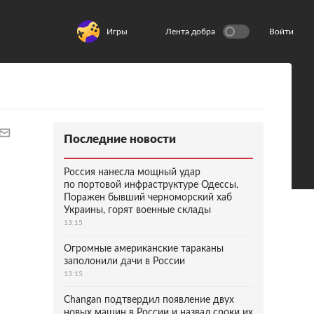
Игры
Лента добра
Войти
Последние новости
Россия нанесла мощный удар
по портовой инфраструктуре Одессы.
Поражен бывший черноморский хаб
Украины, горят военные склады
13:15
Огромные американские тараканы
заполонили дачи в России
13:15
Changan подтвердил появление двух
новых машин в России и назвал сроки их