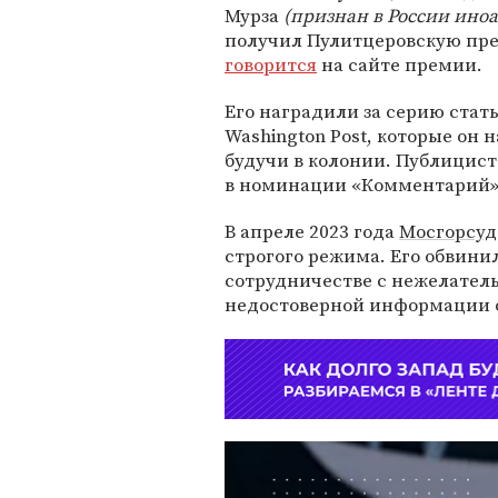
Мурза
(признан в России ино
получил Пулитцеровскую пр
говорится
на сайте премии.
Его наградили за серию стат
Washington Post, которые он 
будучи в колонии. Публицис
в номинации «Комментарий»
В апреле 2023 года
Мосгорсуд
строгого режима. Его обвини
сотрудничестве с нежелател
недостоверной информации о