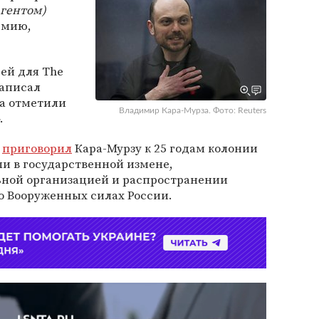
агентом)
емию,
ьей для The
написал
та отметили
Владимир Кара-Мурза. Фото: Reuters
.
приговорил
Кара-Мурзу к 25 годам колонии
ли в государственной измене,
ьной организацией и распространении
 Вооруженных силах России.