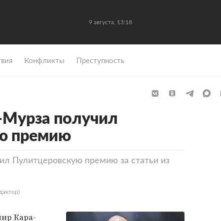
9 августа, 13:18
вия
Конфликты
Преступность
-Мурза получил
ю премию
ил Пулитцеровскую премию за статьи из
дактор)
ир Кара-