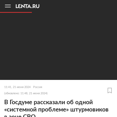
11
A
11:41, 21 июня 2024
Россия
(обновлено: 11:48, 21 июня 2024)
В Госдуме рассказали об одной
«системной проблеме» штурмовиков
в зоне СВО