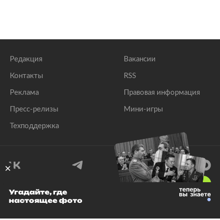
Редакция
Вакансии
Контакты
RSS
Реклама
Правовая информация
Пресс-релизы
Мини-игры
Техподдержка
18
+
Угадайте, где
настоящее фото
© 1999–2026 Все права защищены.
ООО «Лента.Ру»