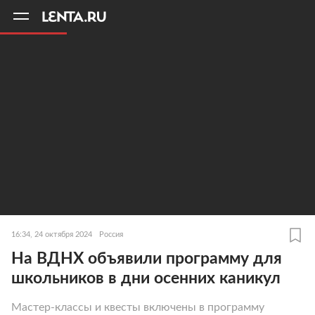
11
A
16:34, 24 октября 2024
Россия
На ВДНХ объявили программу для
школьников в дни осенних каникул
Мастер-классы и квесты включены в программу