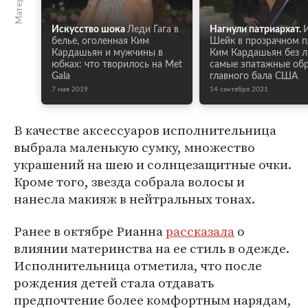
Искусство шока
Леди Гага в
Нагнули патриархат.
белье, оголенная Ким
Шейк в прозрачном п
Кардашьян и мужчины в
Ким Кардашьян без л
юбках: что творилось на Met
самые эпатажные об
Gala
главного бала США
7 мая 2019
14 сентября 2021
В качестве аксессуаров исполнительница
выбрала маленькую сумку, множество
украшений на шею и солнцезащитные очки.
Кроме того, звезда собрала волосы и
нанесла макияж в нейтральных тонах.
Ранее в октябре Рианна
рассказала
о
влиянии материнства на ее стиль в одежде.
Исполнительница отметила, что после
рождения детей стала отдавать
предпочтение более комфортным нарядам,