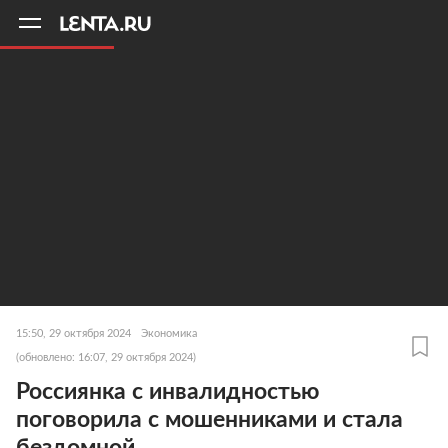
11
A
15:50, 29 октября 2024
Экономика
(обновлено: 16:07, 29 октября 2024)
Россиянка с инвалидностью
поговорила с мошенниками и стала
бездомной