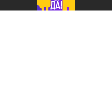
Лента добра
деактивирована. Добро
пожаловать в реальный
мир.
ЖЗЛ