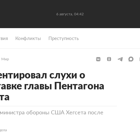
6 августа, 04:42
вия
Конфликты
Преступность
Мир
нтировал слухи о
авке главы Пентагона
та
 министра обороны США Хегсета после
дела