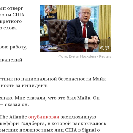
мп отверг
ороны США
екретного
о слова
вою работу,
Фото: Evelyn Hockstein / Reuters
иканский
ветник по национальной безопасности Майк
нность за инцидент.
 знаю. Мне сказали, что это был Майк. Он
— сказал он.
he Atlantic
опубликовал
эксклюзивную
жеффри Голдберга, в которой раскрывалось
высших должностных лиц США в Signal о