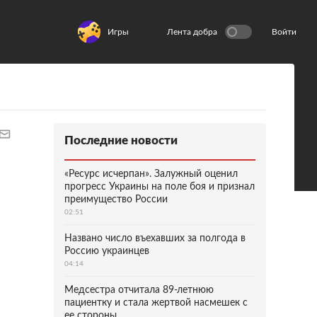
Игры
Лента добра
Войти
Последние новости
«Ресурс исчерпан». Залужный оценил
прогресс Украины на поле боя и признал
преимущество России
02:51
Названо число въехавших за полгода в
Россию украинцев
04:14
Медсестра отчитала 89-летнюю
пациентку и стала жертвой насмешек с
ее стороны