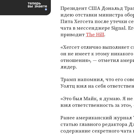
Президент США Дональд Тра
идею отставки министра об
Пита Хегсета после утечки с
чата в мессенджере Signal. Ег
приводит
The Hill
.
«Хегсет отлично выполняет с
он не имеет к этому никакого
отношения», — отметил амер
лидер.
Трамп напомнил, что его со
Уолтц взял на себя ответстве
«Это был Майк, я думаю. Я не
взял ответственность за это», 
Ранее американский журнал T
статью главного редактора Д
содержание секретного чата 