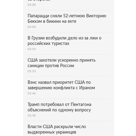
04:00
Папарацци сняли 52-летнюю Викторию
Бекхэм в бикини на яхте
04:00
В Грузии возбудили дело из-за лжи о
российских туристах
03:54
США захотели ускоренно принять
санкции против России
03:53
Вэнс назвал приоритет США по
завершению конфликта с Ираном
03:46
Трамп потребовал от Пентагона
объяснений по одному вопросу
03:40
Власти США раскрыли число
выдворенных украинцев