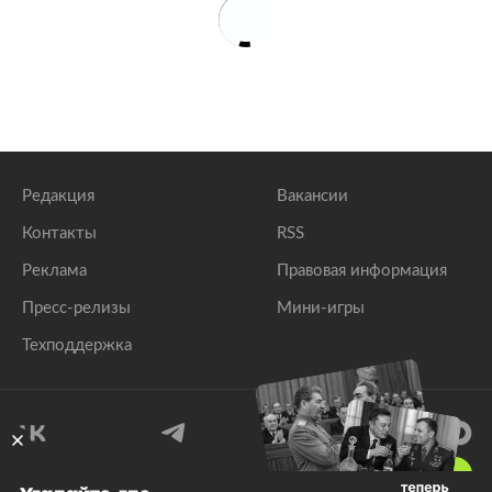
Редакция
Вакансии
Контакты
RSS
Реклама
Правовая информация
Пресс-релизы
Мини-игры
Техподдержка
18
+