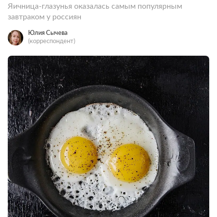
Яичница-глазунья оказалась самым популярным
завтраком у россиян
Юлия Сычева
(корреспондент)