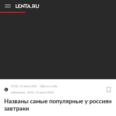
11
A
07:00, 13 июня 2025
Забота о себе
(обновлено: 18:42, 13 июня 2025)
Названы самые популярные у россиян
завтраки