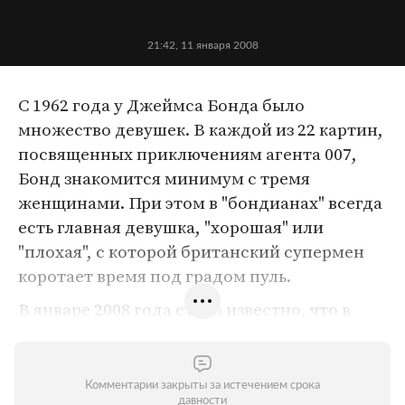
21:42, 11 января 2008
С 1962 года у Джеймса Бонда было
множество девушек. В каждой из 22 картин,
посвященных приключениям агента 007,
Бонд знакомится минимум с тремя
женщинами. При этом в "бондианах" всегда
есть главная девушка, "хорошая" или
"плохая", с которой британский супермен
коротает время под градом пуль.
В январе 2008 года стало известно, что в
новой картине о Бонде (22-ой по счету), у
которой еще даже нет официального
названия, девушку британского шпиона
Комментарии закрыты за истечением срока
давности