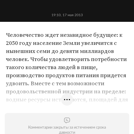
19:10, 17 мая 2013
Человечество ждет незавидное будущее: к
2050 году население Земли увеличится с
нынешних семи до девяти миллиардов
человек. Чтобы удовлетворить потребности
такого количества людей в пище,
производство продуктов питания придется
удвоить. Вместе с тем возможности
продовольственной индустрии на пределе:
водные ресурсы истощаются, площадей для
пастбищ становится все меньше,
чрезмерный вылов привел к значительному
сокращению многих популяций
Комментарии закрыты за истечением срока
употребляемой в пищу рыбы.
давности