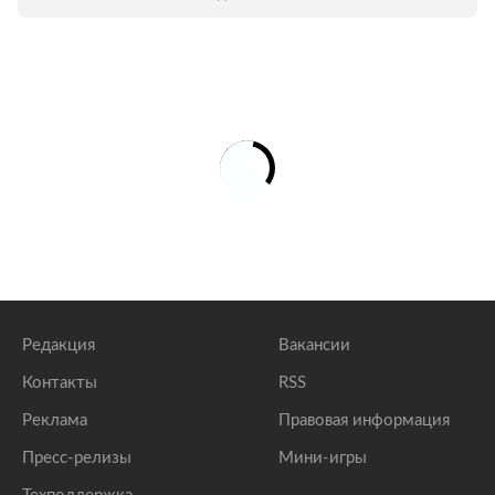
выпускавшийся в 1938-1944 годах
ближайший предок культового «Жука».
Редакция
Вакансии
Контакты
RSS
Реклама
Правовая информация
Пресс-релизы
Мини-игры