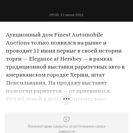
09:00, 11 июня 2016
Аукционный дом Finest Automobile
Auctions только появился на рынке и
проводит 11 июня первые в своей истории
торги — Elegance at Hershey — в рамках
традиционной выставки раритетных авто в
американском городке Херши, штат
Пенсильвания. На продажу выставят
полсотни раритетов — от приевшихся
Ferrari ценой в дом до относительно
недорогих, но куда более экзотических
Amphicar и Hupmobile. Кроме того,
покупателям предложат неказистый с виду,
Комментарии закрыты за истечением срока
но весьма редкий KdF-Wagen Type 60,
давности